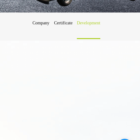
Company
Certificate
Development
Français
Deutsch
日
本
語