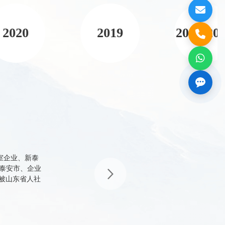
한
국
2020
2019
2017-20
어
العربية
室企业、新泰
山东省科技型中小企业，山东省畜牧协会科学技术“三
Português
’泰安市、企业
学技术三等奖、泰安市“专利特新”企业、中国科协科
长被山东省人社
究院、中科智驰、北科天绘联合成立山东产研中意智
程。
Italiano