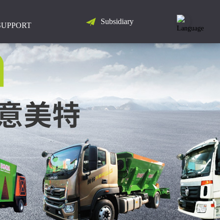
Subsidiary
LANGUAGE
SUPPORT
简
体
中
文
English
Русский
Español