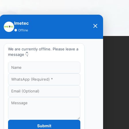
Imetec
●
Offline
Nederlan
We are currently offline. Please leave a
message 👇
Make Feeding
Tiếng
Easier
Việt
ไทย
8619853852777
Tel：
support@yimeite.net
Email：
Submit